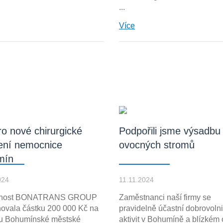
...
Více
ro nové chirurgické
Podpořili jsme výsadbu
ení nemocnice
ovocných stromů
mín
024
11.11.2024
čnost BONATRANS GROUP
Zaměstnanci naší firmy se
novala částku 200 000 Kč na
pravidelně účastní dobrovoln
u Bohumínské městské
aktivit v Bohumíně a blízkém 