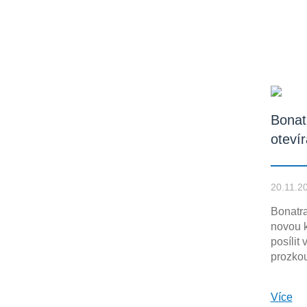
Bonat
oteví
20.11.2
Bonatra
novou k
posílit
prozkou
Více