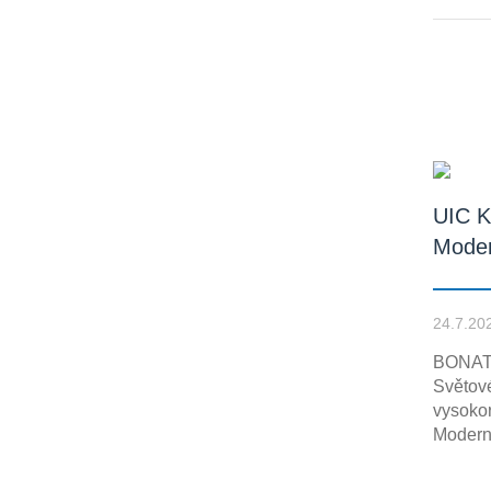
UIC K
Moder
24.7.20
BONATR
Světov
vysokor
Modern 