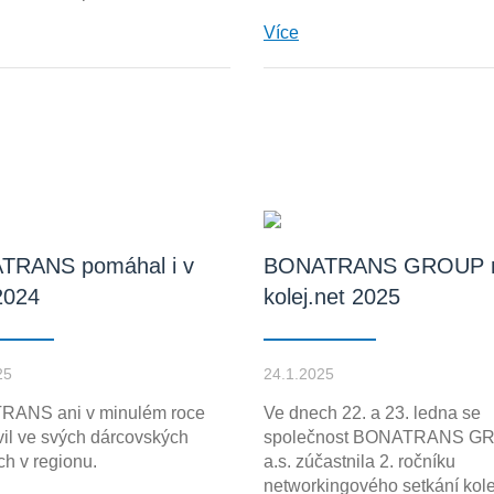
Více
TRANS pomáhal i v
BONATRANS GROUP 
2024
kolej.net 2025
25
24.1.2025
ANS ani v minulém roce
Ve dnech 22. a 23. ledna se
il ve svých dárcovských
společnost BONATRANS G
ách v regionu.
a.s. zúčastnila 2. ročníku
networkingového setkání kole