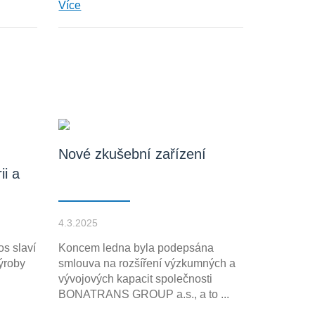
Více
Nové zkušební zařízení
ii a
4.3.2025
s slaví
Koncem ledna byla podepsána
ýroby
smlouva na rozšíření výzkumných a
vývojových kapacit společnosti
BONATRANS GROUP a.s., a to ...