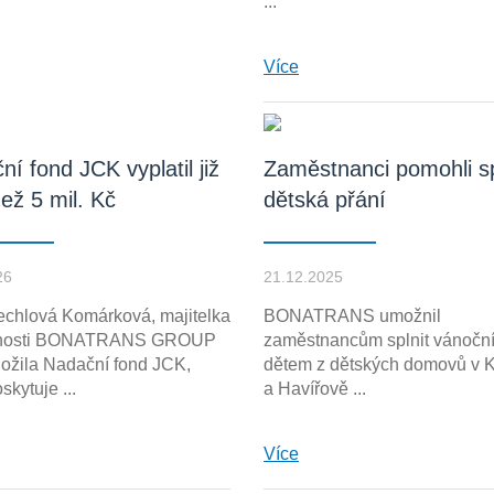
...
Více
í fond JCK vyplatil již
Zaměstnanci pomohli sp
ež 5 mil. Kč
dětská přání
26
21.12.2025
echlová Komárková, majitelka
BONATRANS umožnil
čnosti BONATRANS GROUP
zaměstnancům splnit vánoční
aložila Nadační fond JCK,
dětem z dětských domovů v K
skytuje ...
a Havířově ...
Více