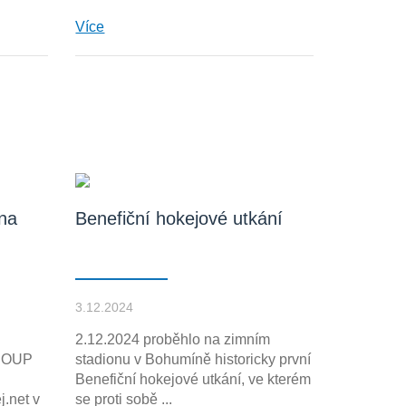
Více
na
Benefiční hokejové utkání
3.12.2024
2.12.2024 proběhlo na zimním
ROUP
stadionu v Bohumíně historicky první
Benefiční hokejové utkání, ve kterém
j.net v
se proti sobě ...