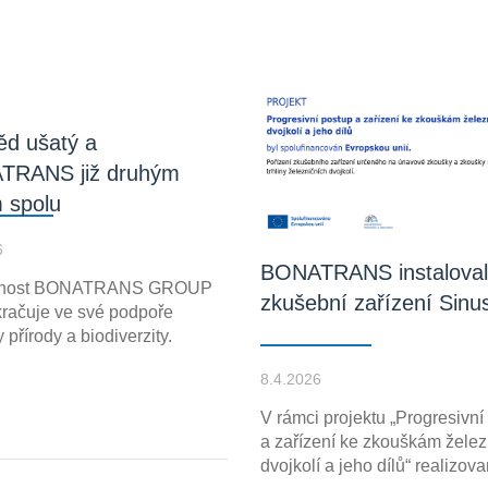
d ušatý a
TRANS již druhým
 spolu
6
BONATRANS instaloval
čnost BONATRANS GROUP
zkušební zařízení Sinu
kračuje ve své podpoře
 přírody a biodiverzity.
8.4.2026
V rámci projektu „Progresivní
a zařízení ke zkouškám želez
dvojkolí a jeho dílů“ realizov