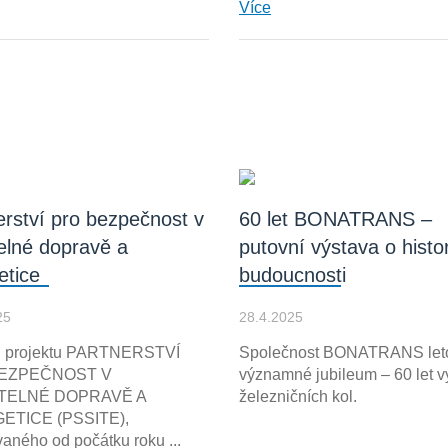
Více
erství pro bezpečnost v
60 let BONATRANS –
telné dopravě a
putovní výstava o histor
etice
budoucnosti
25
28.4.2025
i projektu PARTNERSTVÍ
Společnost BONATRANS leto
EZPEČNOST V
významné jubileum – 60 let v
TELNÉ DOPRAVĚ A
železničních kol.
ETICE (PSSITE),
vaného od počátku roku ...