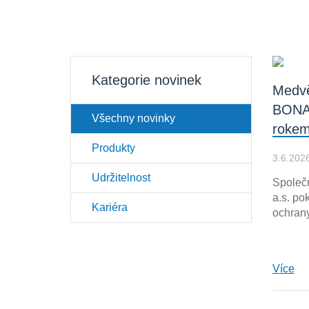
Kategorie novinek
Medvě
BONA
Všechny novinky
rokem
Produkty
3.6.202
Udržitelnost
Spole
a.s. po
Kariéra
ochrany
Více