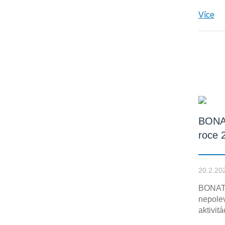
Více
BONA
roce 
20.2.20
BONATR
nepolev
aktivit