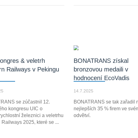
ongres & veletrh
BONATRANS získal
n Railways v Pekingu
bronzovou medaili v
hodnocení EcoVadis
25
14.7.2025
ANS se zúčastnil 12.
BONATRANS se tak zařadil 
ého kongresu UIC o
nejlepších 35 % firem ve své
ychlostní železnici a veletrhu
odvětví.
Railways 2025, které se ...