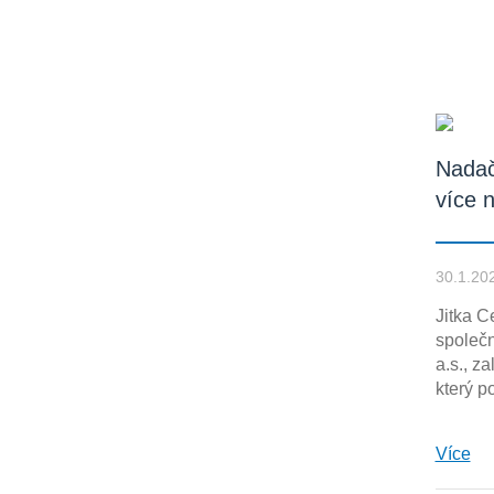
Nadačn
více n
30.1.20
Jitka C
spole
a.s., z
který po
Více