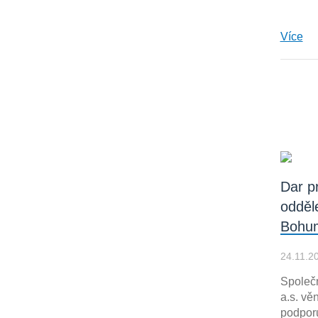
Více
Dar p
odděl
Bohu
24.11.2
Spole
a.s. vě
podpor