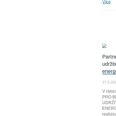
Více
Partn
udrži
energ
27.5.20
V rámc
PRO B
UDRŽI
ENERG
realizo