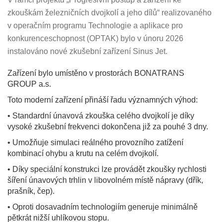
zkouškám železničních dvojkolí a jeho dílů“ realizovaného
v operačním programu Technologie a aplikace pro
konkurenceschopnost (OPTAK) bylo v únoru 2026
instalováno nové zkušební zařízení Sinus Jet.
Zařízení bylo umístěno v prostorách BONATRANS
GROUP a.s.
Toto moderní zařízení přináší řadu významných výhod:
• Standardní únavová zkouška celého dvojkolí je díky
vysoké zkušební frekvenci dokončena již za pouhé 3 dny.
• Umožňuje simulaci reálného provozního zatížení
kombinací ohybu a krutu na celém dvojkolí.
• Díky speciální konstrukci lze provádět zkoušky rychlosti
šíření únavových trhlin v libovolném místě nápravy (dřík,
prašník, čep).
• Oproti dosavadním technologiím generuje minimálně
pětkrát nižší uhlíkovou stopu.