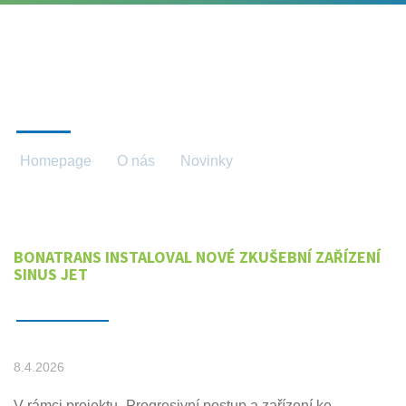
NOVINKY
Homepage
O nás
Novinky
Novinky detail
BONATRANS INSTALOVAL NOVÉ ZKUŠEBNÍ ZAŘÍZENÍ
SINUS JET
8.4.2026
V rámci projektu „Progresivní postup a zařízení ke