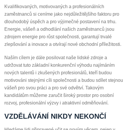
Kvalifikovaných, motivovaných a profesionálních
zaměstnanců si ceníme jako nejdůležitějšího faktoru pro
dlouhodobý úspěch a pro výjimečné postavení na trhu.
Energie, vášeň a odhodlání našich zaměstnanců jsou
zdrojem energie pro růst společnosti, garantují trvalé
zlepšování a inovace a otvírají nové obchodní příležitosti.
Naším cílem je dále posilovat naše lidské zdroje a
udržovat tuto základní konkurenční výhodu najímáním
nových talentů i zkušených profesionálů, kteří budou
motivováni stejnými cíli společnosti a budou sdílet stejnou
vášeň pro svou práci a pro své odvětví. Takovým
kandidátům můžeme zaručit široký prostor pro osobní
rozvoj, profesionální výzvy i atraktivní odměňování.
VZDĚLÁVÁNÍ NIKDY NEKONČÍ
Hledáme lidi připravené učit se novým věcem, nejen v