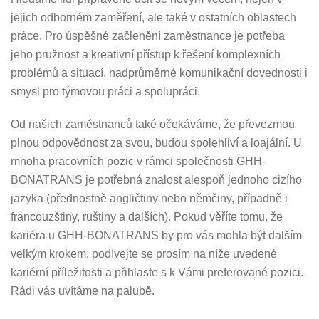
jejich odborném zaměření, ale také v ostatních oblastech
práce. Pro úspěšné začlenění zaměstnance je potřeba
jeho pružnost a kreativní přístup k řešení komplexních
problémů a situací, nadprůměrné komunikační dovednosti i
smysl pro týmovou práci a spolupráci.
Od našich zaměstnanců také očekáváme, že převezmou
plnou odpovědnost za svou, budou spolehliví a loajální. U
mnoha pracovních pozic v rámci společnosti GHH-
BONATRANS je potřebná znalost alespoň jednoho cizího
jazyka (přednostně angličtiny nebo němčiny, případně i
francouzštiny, ruštiny a dalších). Pokud věříte tomu, že
kariéra u GHH-BONATRANS by pro vás mohla být dalším
velkým krokem, podívejte se prosím na níže uvedené
kariérní příležitosti a přihlaste s k Vámi preferované pozici.
Rádi vás uvítáme na palubě.