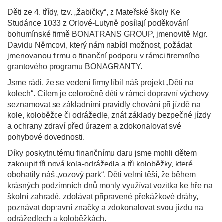
Děti ze 4. třídy, tzv. „žabičky“, z Mateřské školy Ke
Studánce 1033 z Orlové-Lutyně posílají poděkování
bohumínské firmě BONATRANS GROUP, jmenovitě Mgr.
Davidu Němcovi, který nám nabídl možnost, požádat
jmenovanou firmu o finanční podporu v rámci firemního
grantového programu BONAGRANTY.
Jsme rádi, že se vedení firmy líbil náš projekt „Děti na
kolech“. Cílem je celoročně děti v rámci dopravní výchovy
seznamovat se základními pravidly chování při jízdě na
kole, koloběžce či odrážedle, znát základy bezpečné jízdy
a ochrany zdraví před úrazem a zdokonalovat své
pohybové dovednosti.
Díky poskytnutému finančnímu daru jsme mohli dětem
zakoupit tři nová kola-odrážedla a tři koloběžky, které
obohatily náš „vozový park“. Děti velmi těší, že během
krásných podzimních dnů mohly využívat vozítka ke hře na
školní zahradě, zdolávat připravené překážkové dráhy,
poznávat dopravní značky a zdokonalovat svou jízdu na
odrážedlech a koloběžkách.