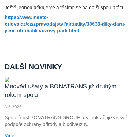
Ještě jednou děkujeme a těšíme se na další spolupráci.
https://www.mesto-
orlova.cz/cz/zpravodajstvi/aktuality/38636-diky-daru-
jsme-obohatili-vozovy-park.html
DALŠÍ NOVINKY
Medvěd ušatý a BONATRANS již druhým
rokem spolu
3.6.2026
Společnost BONATRANS GROUP a.s. pokračuje ve své
podpoře ochrany přírody a biodiverzity.
Více