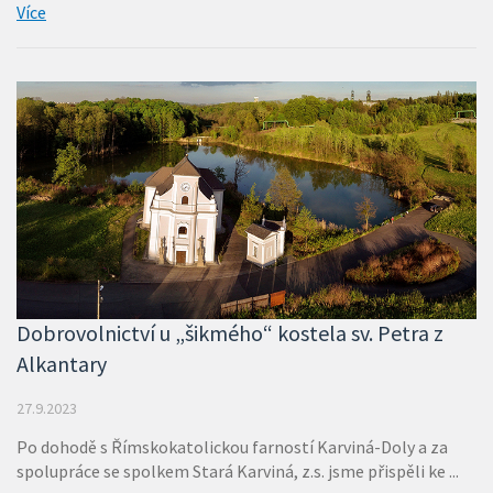
Více
Dobrovolnictví u „šikmého“ kostela sv. Petra z
Alkantary
27.9.2023
Po dohodě s Římskokatolickou farností Karviná-Doly a za
spolupráce se spolkem Stará Karviná, z.s. jsme přispěli ke ...