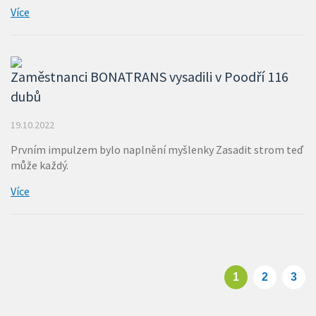
Více
Zaměstnanci BONATRANS vysadili v Poodří 116
dubů
19.10.2022
Prvním impulzem bylo naplnění myšlenky Zasadit strom teď
může každý.
Více
1
2
3