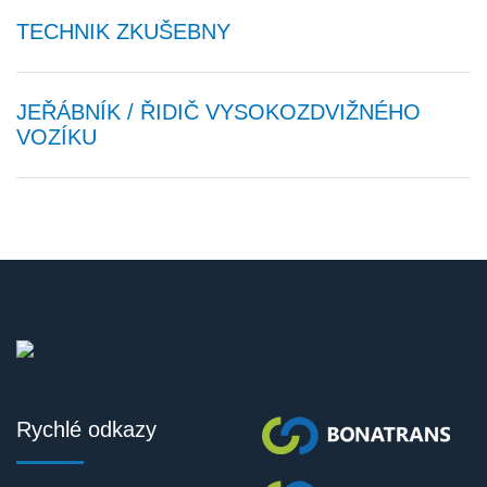
TECHNIK ZKUŠEBNY
JEŘÁBNÍK / ŘIDIČ VYSOKOZDVIŽNÉHO
VOZÍKU
Rychlé odkazy