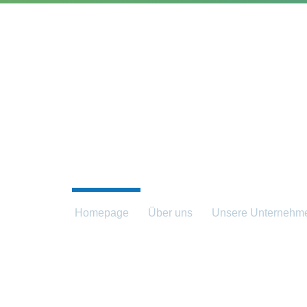
Über uns
Produkte und Dienstleistungen
Re
UNSERE 
Homepage
Über uns
Unsere Unternehm