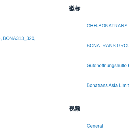
徽标
GHH-BONATRANS
9, BONA313_320,
BONATRANS GROUP
Gutehoffnungshütte
Bonatrans Asia Limi
视频
General