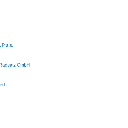
 a.s.
 Radsatz GmbH
ted