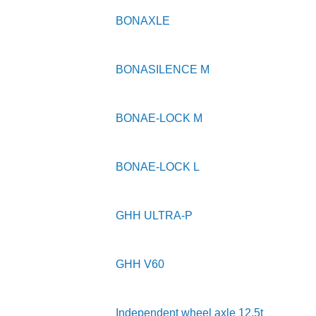
BONAXLE
BONASILENCE M
BONAE-LOCK M
BONAE-LOCK L
GHH ULTRA-P
GHH V60
Independent wheel axle 12.5t