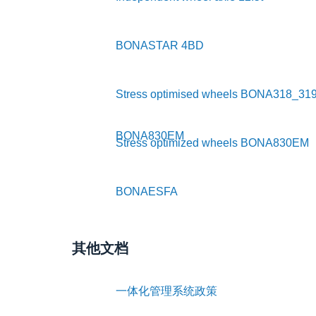
BONASTAR 4BD
Stress optimised wheels BONA318_31
BONA830EM
Stress optimized wheels BONA830EM
BONAESFA
其他文档
一体化管理系统政策